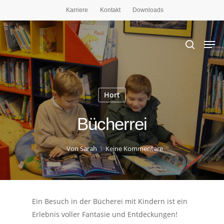
Karriere
Kontakt
Downloads
Drücken Sie die Eingabetaste, um zu suchen,
oder ESC, um zu schließen
Hort
Bücherrei
Von
Sarah
Keine Kommentare
Ein Besuch in der Bücherei mit Kindern ist ein
Erlebnis voller Fantasie und Entdeckungen!