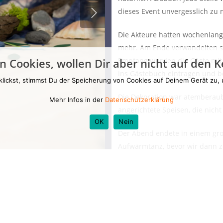
dieses Event unvergesslich zu
Die Akteure hatten wochenlang ü
mehr. Am Ende verwandelten si
n Cookies, wollen Dir aber nicht auf den 
Empfang wurden die Gäste mit 
ins Gästebuch eintragen und b
klickst, stimmst Du der Speicherung von Cookies auf Deinem Gerät zu,
Die Dekoration war atemberaube
Mehr Infos in der
Datenschutzerklärung
angerichtete Speisen, die nic
OK
Nein
Der Abend endete in einem gro
Aufwärmtanz, bevor wir dann z
Dieser Abend wird uns allen no
Gemeinschaft und Kreativität a
Ich könnte noch viel mehr schr
Worte.