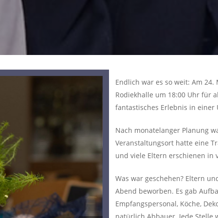
Endlich war es so weit: Am 24. 
Rodiekhalle um 18:00 Uhr für al
fantastisches Erlebnis in einer
Nach monatelanger Planung war
Veranstaltungsort hatte eine 
und viele Eltern erschienen in 
Was war geschehen? Eltern und
Abend beworben. Es gab Aufbau
Empfangspersonal, Köche, Dekor
natürlich Abbauer. Jede Stelle 