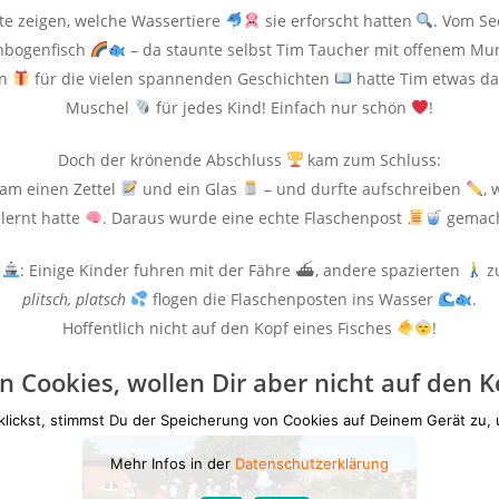
te zeigen, welche Wassertiere
sie erforscht hatten
. Vom S
nbogenfisch
– da staunte selbst Tim Taucher mit offenem M
ön
für die vielen spannenden Geschichten
hatte Tim etwas da
Muschel
für jedes Kind! Einfach nur schön
!
Doch der krönende Abschluss
kam zum Schluss:
am einen Zettel
und ein Glas
– und durfte aufschreiben
, 
lernt hatte
. Daraus wurde eine echte Flaschenpost
gemach
: Einige Kinder fuhren mit der Fähre ⛴, andere spazierten
z
plitsch, platsch
flogen die Flaschenposten ins Wasser
.
Hoffentlich nicht auf den Kopf eines Fisches
!
n Cookies, wollen Dir aber nicht auf den 
klickst, stimmst Du der Speicherung von Cookies auf Deinem Gerät zu,
Mehr Infos in der
Datenschutzerklärung