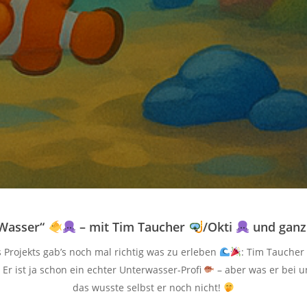
 Wasser“
– mit Tim Taucher
/Okti
und ganz
Projekts gab’s noch mal richtig was zu erleben
: Tim Taucher
Er ist ja schon ein echter Unterwasser-Profi
– aber was er bei u
das wusste selbst er noch nicht!