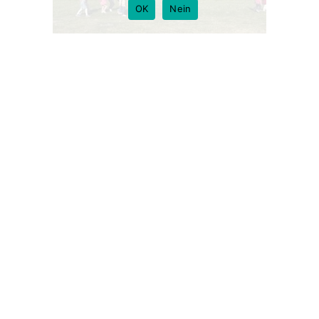
OK
Nein
 wir gespannt
, ob jemand unsere Nachrichten findet
. Viell
der ein Matrose
. Oder ein sehr kluger Delfin
?