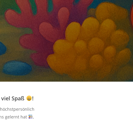
 viel Spaß
!
 höchstpersönlich
ns gelernt hat
,