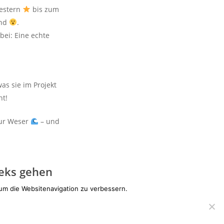
eestern
bis zum
und
.
bei: Eine echte
was sie im Projekt
t!
ur Weser
– und
Keks gehen
 um die Websitenavigation zu verbessern.