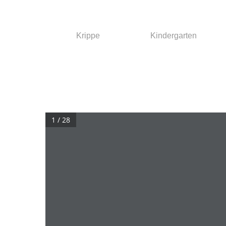
Krippe
Kindergarten
Drücken Sie die Eingabetaste, um zu suchen, o
1 / 28