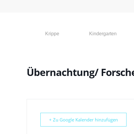
Krippe
Kindergarten
Übernachtung/ Forsch
Drücken Sie die Eingabetaste, um zu suchen, o
+ Zu Google Kalender hinzufügen