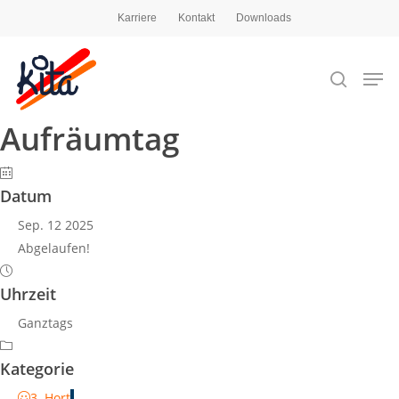
Karriere
Kontakt
Downloads
Aufräumtag
Drücken Sie die Eingabetaste, um zu suchen,
oder ESC, um zu schließen
Datum
Sep. 12 2025
Abgelaufen!
Uhrzeit
Ganztags
Kategorie
3. Hort