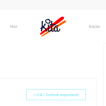
Hort
Küche
der ESC, um zu schließen
+ iCal / Outlook exportieren